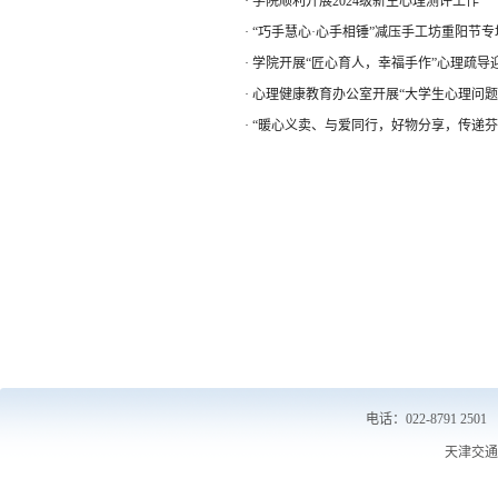
·
学院顺利开展2024级新生心理测评工作
·
“巧手慧心·心手相锤”减压手工坊重阳节专
·
学院开展“匠心育人，幸福手作”心理疏导
·
心理健康教育办公室开展“大学生心理问
·
“暖心义卖、与爱同行，好物分享，传递芬
电话： 022-8791 2501
天津交通